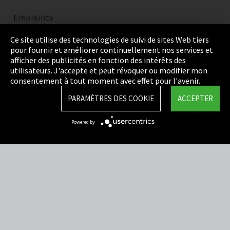
Empreinte
Politique de confidentialité
Ce site utilise des technologies de suivi de sites Web tiers
pour fournir et améliorer continuellement nos services et
Cookie Settings
afficher des publicités en fonction des intérêts des
utilisateurs. J'accepte et peut révoquer ou modifier mon
Termes et Conditions
consentement à tout moment avec effet pour l'avenir.
Plan du site
PARAMÈTRES DES COOKIE
ACCEPTER
Integrity Line
Powered by
EmpCo directives