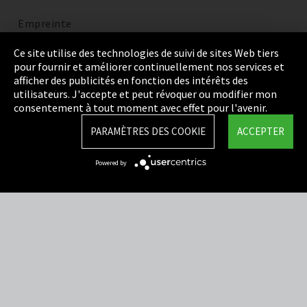
Empreinte
Politique de confidentialité
Ce site utilise des technologies de suivi de sites Web tiers
pour fournir et améliorer continuellement nos services et
Cookie Settings
afficher des publicités en fonction des intérêts des
utilisateurs. J'accepte et peut révoquer ou modifier mon
Termes et Conditions
consentement à tout moment avec effet pour l'avenir.
Plan du site
PARAMÈTRES DES COOKIE
ACCEPTER
Integrity Line
Powered by
EmpCo directives