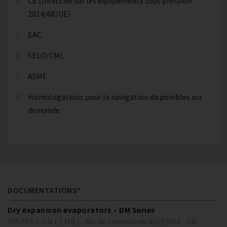
CE (Directive sur les équipements sous pression
2014/68/UE)
EAC
SELO/CML
ASME
Homologations pour la navigation disponibles sur
demande
DOCUMENTATIONS*
Dry expansion evaporators – DM Series
DP-272-1-EN ( 1 MB )
No. de commande 80192601
EN