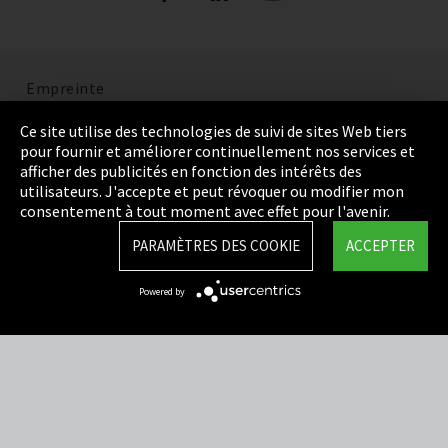
Empreinte
Politique de confidentialité
Ce site utilise des technologies de suivi de sites Web tiers
pour fournir et améliorer continuellement nos services et
Cookie Settings
afficher des publicités en fonction des intérêts des
utilisateurs. J'accepte et peut révoquer ou modifier mon
Termes et Conditions
consentement à tout moment avec effet pour l'avenir.
Plan du site
PARAMÈTRES DES COOKIE
ACCEPTER
Integrity Line
Powered by
EmpCo directives