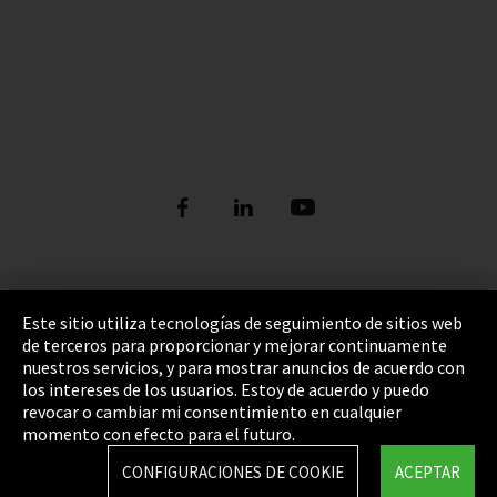
Pie de imprenta
Este sitio utiliza tecnologías de seguimiento de sitios web
de terceros para proporcionar y mejorar continuamente
Política de privacidad
nuestros servicios, y para mostrar anuncios de acuerdo con
los intereses de los usuarios. Estoy de acuerdo y puedo
Cookie Settings
revocar o cambiar mi consentimiento en cualquier
Términos y Condiciones
momento con efecto para el futuro.
Mapa del sitio
CONFIGURACIONES DE COOKIE
ACEPTAR