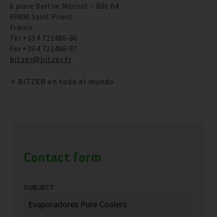
6 place Berthe Morisot – Bât B4
69800 Saint Priest
France
Tel +33 4 721486-86
Fax +33 4 721486-87
bitzer@bitzer.fr
BITZER en todo el mundo
Contact form
SUBJECT