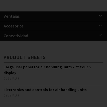
Ventajas
Accesorios
Conectividad
PRODUCT SHEETS
Large user panel for air handling units - 7'' touch
display
( 513 KB )
Electronics and controls for air handling units
( 939 KB )