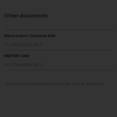
Other documents
Electronics+ Controls AHU
CF-200
en
VERSIÓN
2
HMI700T AHU
CF-270
en
VERSIÓN
2
*Encontrará la documentación elija Tipo de Producto