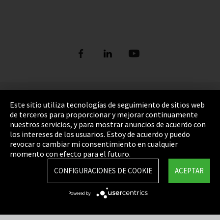
Pie de imprenta
Este sitio utiliza tecnologías de seguimiento de sitios web
de terceros para proporcionar y mejorar continuamente
Política de privacidad
nuestros servicios, y para mostrar anuncios de acuerdo con
los intereses de los usuarios. Estoy de acuerdo y puedo
Cookie Settings
revocar o cambiar mi consentimiento en cualquier
Términos y Condiciones
momento con efecto para el futuro.
Mapa del sitio
CONFIGURACIONES DE COOKIE
ACEPTAR
Integrity Line
Powered by
EmpCo directivas