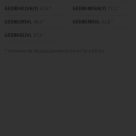
GED80421VA(Y)
67,6 *
GED80485VA(Y)
77,2 *
GED80295VL
48,3 *
GED80385VL
61,8 *
GED80421VL
67,6 *
* Volumen de desplazamiento en m³/h a 50 Hz