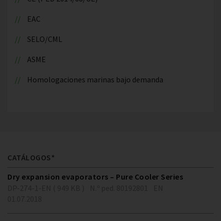
EAC
SELO/CML
ASME
Homologaciones marinas bajo demanda
CATÁLOGOS*
Dry expansion evaporators – Pure Cooler Series
DP-274-1-EN ( 949 KB )
N.º ped. 80192801
EN
01.07.2018