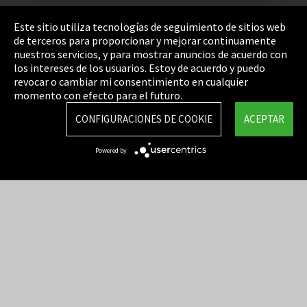
Pie de imprenta
Este sitio utiliza tecnologías de seguimiento de sitios web
de terceros para proporcionar y mejorar continuamente
Política de privacidad
nuestros servicios, y para mostrar anuncios de acuerdo con
los intereses de los usuarios. Estoy de acuerdo y puedo
Cookie Settings
revocar o cambiar mi consentimiento en cualquier
Términos y Condiciones
momento con efecto para el futuro.
Mapa del sitio
CONFIGURACIONES DE COOKIE
ACEPTAR
Integrity Line
Powered by
EmpCo directivas