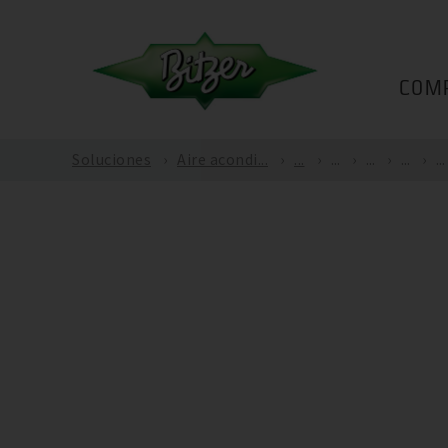
COM
Soluciones
Aire acondi...
...
...
...
...
...