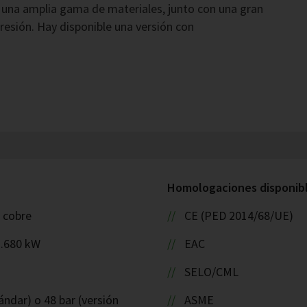
 una amplia gama de materiales, junto con una gran
resión. Hay disponible una versión con
Homologaciones disponible
: cobre
CE (PED 2014/68/UE)
1.680 kW
EAC
SELO/CML
ándar) o 48 bar (versión
ASME