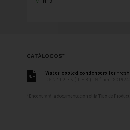
NH3
CATÁLOGOS*
Water-cooled condensers for fresh 
DP-270-2-EN ( 1 MB )
N.º ped. 801924
*Encontrará la documentación elija Tipo de Produc