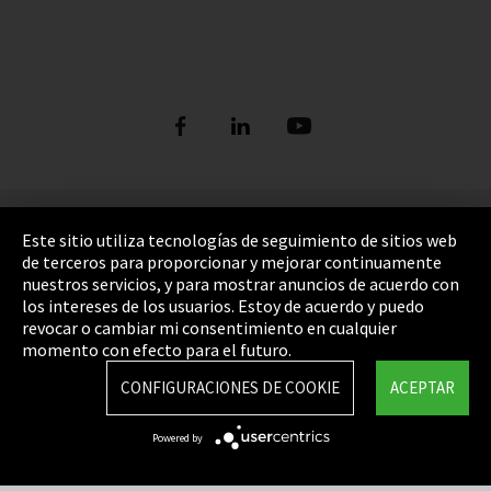
Pie de imprenta
Este sitio utiliza tecnologías de seguimiento de sitios web
de terceros para proporcionar y mejorar continuamente
Política de privacidad
nuestros servicios, y para mostrar anuncios de acuerdo con
los intereses de los usuarios. Estoy de acuerdo y puedo
Cookie Settings
revocar o cambiar mi consentimiento en cualquier
Términos y Condiciones
momento con efecto para el futuro.
Mapa del sitio
CONFIGURACIONES DE COOKIE
ACEPTAR
Integrity Line
Powered by
EmpCo directivas