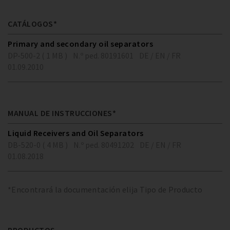
CATÁLOGOS*
Primary and secondary oil separators
DP-500-2 ( 1 MB )
N.º ped. 80191601
DE / EN / FR
01.09.2010
MANUAL DE INSTRUCCIONES*
Liquid Receivers and Oil Separators
DB-520-0 ( 4 MB )
N.º ped. 80491202
DE / EN / FR
01.08.2018
*Encontrará la documentación elija Tipo de Producto