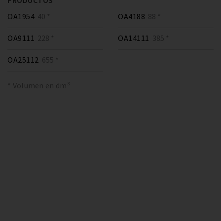
PRODUCTOS
OA1954
40 *
OA4188
88 *
OA9111
228 *
OA14111
385 *
OA25112
655 *
* Volumen en dm³