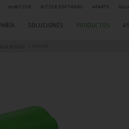
myBITZER
BITZER SOFTWARE
ePARTS
Doc
PAÑÍA
SOLUCIONES
PRODUCTOS
A
es a presión
Serie SD