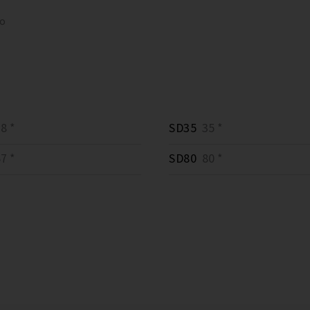
to
8 *
SD35
35 *
7 *
SD80
80 *