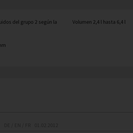
uidos del grupo 2 según la
Volumen 2,4 l hasta 6,4 l
 mm
1
DE / EN / FR
01.02.2012