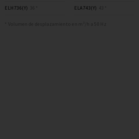
ELH736(Y)
36 *
ELA743(Y)
43 *
* Volumen de desplazamiento en m³/h a 50 Hz