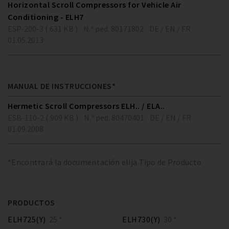
Horizontal Scroll Compressors for Vehicle Air
Conditioning - ELH7
ESP-200-3 ( 631 KB )
N.º ped. 80171802
DE / EN / FR
01.05.2013
MANUAL DE INSTRUCCIONES*
Hermetic Scroll Compressors ELH.. / ELA..
ESB-110-2 ( 909 KB )
N.º ped. 80470401
DE / EN / FR
01.09.2008
*Encontrará la documentación elija Tipo de Producto
PRODUCTOS
ELH725(Y)
25 *
ELH730(Y)
30 *