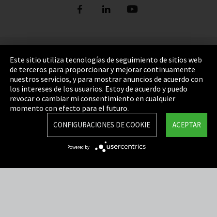
Pie de imprenta
Este sitio utiliza tecnologías de seguimiento de sitios web
de terceros para proporcionar y mejorar continuamente
Política de privacidad
nuestros servicios, y para mostrar anuncios de acuerdo con
los intereses de los usuarios. Estoy de acuerdo y puedo
Cookie Settings
revocar o cambiar mi consentimiento en cualquier
Términos y Condiciones
momento con efecto para el futuro.
Mapa del sitio
CONFIGURACIONES DE COOKIE
ACEPTAR
Integrity Line
Powered by
EmpCo directivas