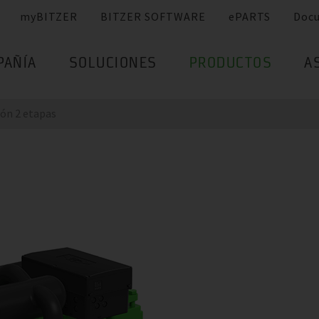
myBITZER
BITZER SOFTWARE
ePARTS
Doc
PAÑÍA
SOLUCIONES
PRODUCTOS
A
ión 2 etapas