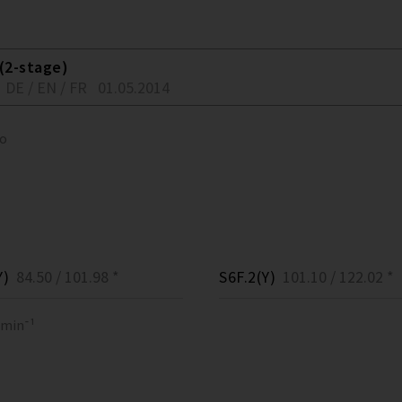
(2-stage)
DE / EN / FR
01.05.2014
to
Y)
84.50 / 101.98 *
S6F.2(Y)
101.10 / 122.02 *
 min⁻¹