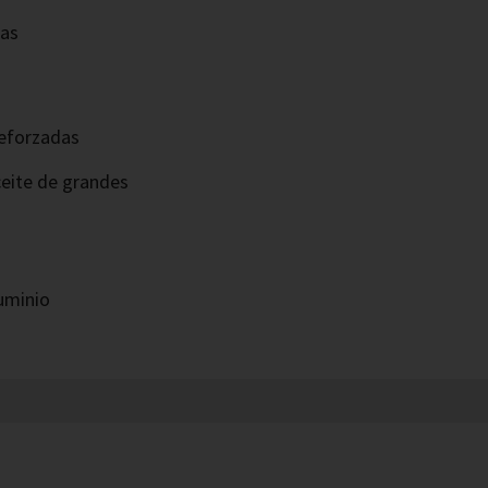
as
reforzadas
ceite de grandes
luminio