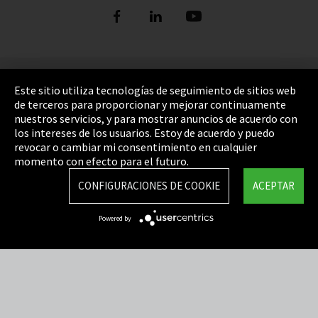
Pie de imprenta
Este sitio utiliza tecnologías de seguimiento de sitios web
de terceros para proporcionar y mejorar continuamente
Política de privacidad
nuestros servicios, y para mostrar anuncios de acuerdo con
los intereses de los usuarios. Estoy de acuerdo y puedo
Cookie Settings
revocar o cambiar mi consentimiento en cualquier
Términos y Condiciones
momento con efecto para el futuro.
Mapa del sitio
CONFIGURACIONES DE COOKIE
ACEPTAR
Integrity Line
Powered by
EmpCo directivas