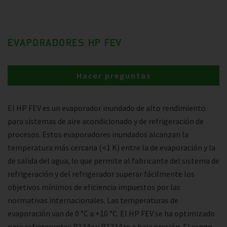
EVAPORADORES HP FEV
Hacer preguntas
El HP FEV es un evaporador inundado de alto rendimiento
para sistemas de aire acondicionado y de refrigeración de
procesos. Estos evaporadores inundados alcanzan la
temperatura más cercana (<1 K) entre la de evaporación y la
de salida del agua, lo que permite al fabricante del sistema de
refrigeración y del refrigerador superar fácilmente los
objetivos mínimos de eficiencia impuestos por las
normativas internacionales. Las temperaturas de
evaporación van de 0 °C a +10 °C. El HP FEV se ha optimizado
para refrigerantes R134a y R1234ze a baja presión. El rango