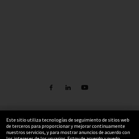
Pie de imprenta
Este sitio utiliza tecnologías de seguimiento de sitios web
de terceros para proporcionar y mejorar continuamente
Política de privacidad
nuestros servicios, y para mostrar anuncios de acuerdo con
los intereses de los usuarios. Estoy de acuerdo y puedo
Cookie Settings