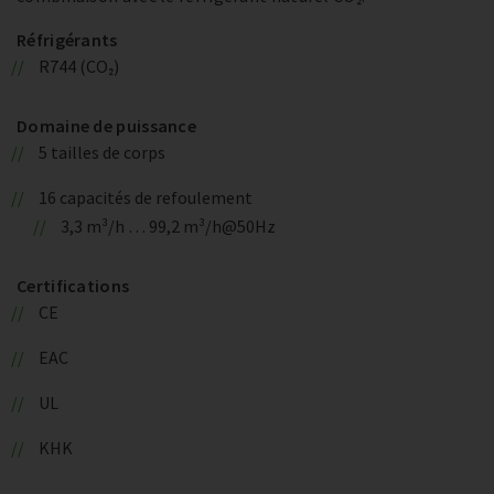
Réfrigérants
R744 (CO₂)
Domaine de puissance
5 tailles de corps
16 capacités de refoulement
3,3 m³/h … 99,2 m³/h@50Hz
Certifications
CE
EAC
UL
KHK