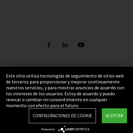
Pie de imprenta
Este sitio utiliza tecnologías de seguimiento de sitios web
de terceros para proporcionar y mejorar continuamente
Política de privacidad
nuestros servicios, y para mostrar anuncios de acuerdo con
los intereses de los usuarios. Estoy de acuerdo y puedo
Cookie Settings
revocar o cambiar mi consentimiento en cualquier
Términos y Condiciones
momento con efecto para el futuro.
Mapa del sitio
CONFIGURACIONES DE COOKIE
ACEPTAR
Integrity Line
Powered by