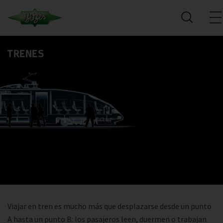
TRENES
Viajar en tren es mucho más que desplazarse desde un punto
A hasta un punto B: los pasajeros leen, duermen o trabajan