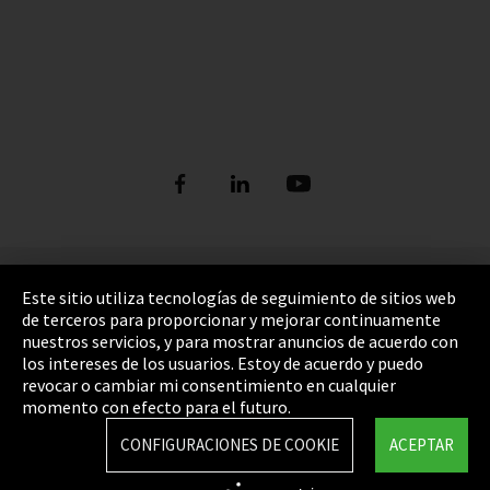
Pie de imprenta
Este sitio utiliza tecnologías de seguimiento de sitios web
de terceros para proporcionar y mejorar continuamente
Política de privacidad
nuestros servicios, y para mostrar anuncios de acuerdo con
los intereses de los usuarios. Estoy de acuerdo y puedo
Cookie Settings
revocar o cambiar mi consentimiento en cualquier
Términos y Condiciones
momento con efecto para el futuro.
Mapa del sitio
CONFIGURACIONES DE COOKIE
ACEPTAR
Integrity Line