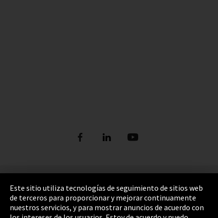
Pie de imprenta
Este sitio utiliza tecnologías de seguimiento de sitios web
de terceros para proporcionar y mejorar continuamente
Política de privacidad
nuestros servicios, y para mostrar anuncios de acuerdo con
los intereses de los usuarios. Estoy de acuerdo y puedo
Cookie Settings