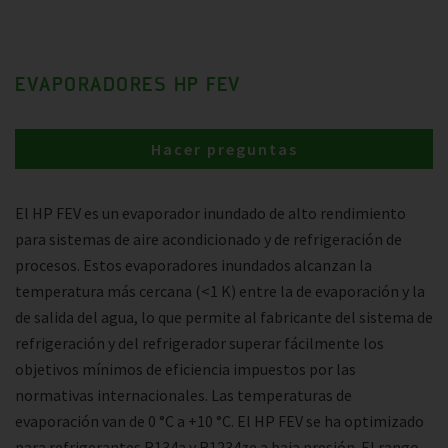
EVAPORADORES HP FEV
Hacer preguntas
El HP FEV es un evaporador inundado de alto rendimiento
para sistemas de aire acondicionado y de refrigeración de
procesos. Estos evaporadores inundados alcanzan la
temperatura más cercana (<1 K) entre la de evaporación y la
de salida del agua, lo que permite al fabricante del sistema de
refrigeración y del refrigerador superar fácilmente los
objetivos mínimos de eficiencia impuestos por las
normativas internacionales. Las temperaturas de
evaporación van de 0 °C a +10 °C. El HP FEV se ha optimizado
para refrigerantes R134a y R1234ze a baja presión. El rango