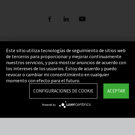
Pie de imprenta
Este sitio utiliza tecnologías de seguimiento de sitios web
de terceros para proporcionar y mejorar continuamente
Política de privacidad
nuestros servicios, y para mostrar anuncios de acuerdo con
los intereses de los usuarios. Estoy de acuerdo y puedo
Cookie Settings
revocar o cambiar mi consentimiento en cualquier
Términos y Condiciones
momento con efecto para el futuro.
Mapa del sitio
CONFIGURACIONES DE COOKIE
ACEPTAR
Integrity Line
Powered by
EmpCo directivas