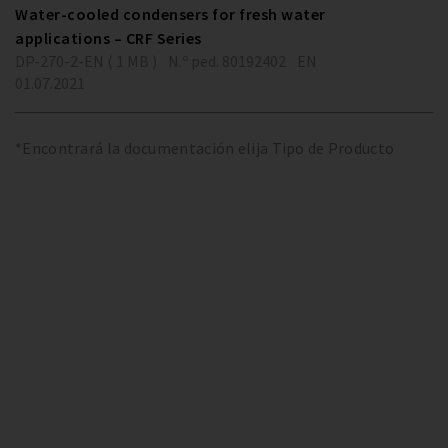
Water-cooled condensers for fresh water
applications – CRF Series
DP-270-2-EN ( 1 MB )
N.º ped. 80192402
EN
01.07.2021
*Encontrará la documentación elija Tipo de Producto