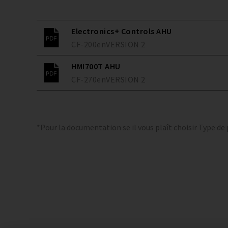
Electronics+ Controls AHU
CF-200
en
VERSION
2
HMI700T AHU
CF-270
en
VERSION
2
*Pour la documentation se il vous plaît choisir Type de