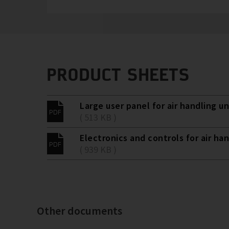
PRODUCT SHEETS
Large user panel for air handling uni
( 513 KB )
Electronics and controls for air han
( 939 KB )
Other documents