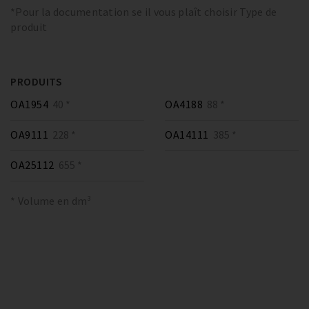
*Pour la documentation se il vous plaît choisir Type de
produit
PRODUITS
OA1954
40 *
OA4188
88 *
OA9111
228 *
OA14111
385 *
OA25112
655 *
* Volume en dm³