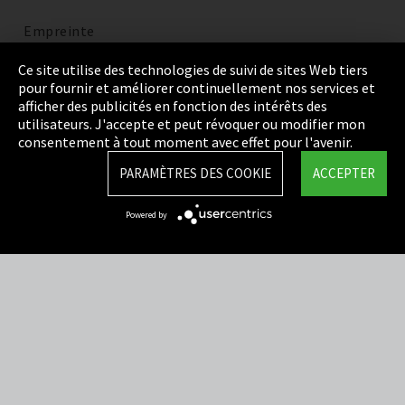
Empreinte
Politique de confidentialité
Ce site utilise des technologies de suivi de sites Web tiers
pour fournir et améliorer continuellement nos services et
Cookie Settings
afficher des publicités en fonction des intérêts des
utilisateurs. J'accepte et peut révoquer ou modifier mon
Termes et Conditions
consentement à tout moment avec effet pour l'avenir.
Plan du site
PARAMÈTRES DES COOKIE
ACCEPTER
Integrity Line
Powered by
EmpCo directives