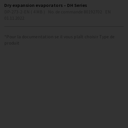
Dry expansion evaporators – DH Series
DP-273-2-EN ( 4 MB )
No. de commande 80192702
EN
01.11.2022
*Pour la documentation se il vous plaît choisir Type de
produit