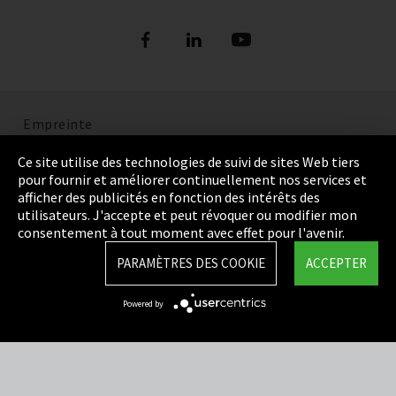
Empreinte
Politique de confidentialité
Ce site utilise des technologies de suivi de sites Web tiers
pour fournir et améliorer continuellement nos services et
Cookie Settings
afficher des publicités en fonction des intérêts des
utilisateurs. J'accepte et peut révoquer ou modifier mon
Termes et Conditions
consentement à tout moment avec effet pour l'avenir.
Plan du site
PARAMÈTRES DES COOKIE
ACCEPTER
Integrity Line
Powered by
EmpCo directives