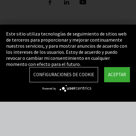
Pie de imprenta
Este sitio utiliza tecnologías de seguimiento de sitios web
de terceros para proporcionar y mejorar continuamente
Política de privacidad
nuestros servicios, y para mostrar anuncios de acuerdo con
los intereses de los usuarios. Estoy de acuerdo y puedo
Cookie Settings
revocar o cambiar mi consentimiento en cualquier
Términos y Condiciones
momento con efecto para el futuro.
Mapa del sitio
CONFIGURACIONES DE COOKIE
ACEPTAR
Integrity Line
Powered by
EmpCo directivas