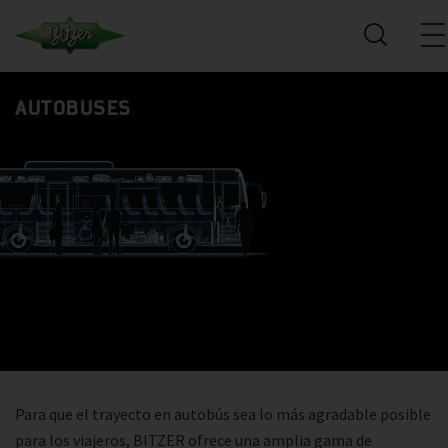
AUTOBUSES
Para que el trayecto en autobús sea lo más agradable posible
para los viajeros, BITZER ofrece una amplia gama de