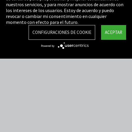
Política de privacidad
nuestros servicios, y para mostrar anuncios de acuerdo con
los intereses de los usuarios. Estoy de acuerdo y puedo
Cookie Settings
revocar o cambiar mi consentimiento en cualquier
Términos y Condiciones
momento con efecto para el futuro.
Mapa del sitio
CONFIGURACIONES DE COOKIE
ACEPTAR
Integrity Line
Powered by
EmpCo directivas