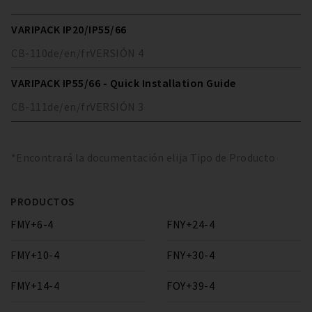
VARIPACK IP20/IP55/66
CB-110
de/en/fr
VERSIÓN
4
VARIPACK IP55/66 - Quick Installation Guide
CB-111
de/en/fr
VERSIÓN
3
*Encontrará la documentación elija Tipo de Producto
PRODUCTOS
FMY+6-4
FNY+24-4
FMY+10-4
FNY+30-4
FMY+14-4
FOY+39-4