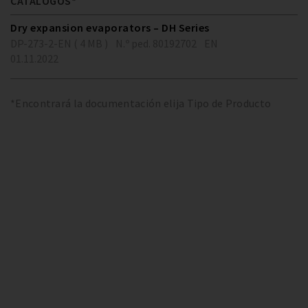
CATÁLOGOS*
Dry expansion evaporators – DH Series
DP-273-2-EN ( 4 MB )
N.º ped. 80192702
EN
01.11.2022
*Encontrará la documentación elija Tipo de Producto