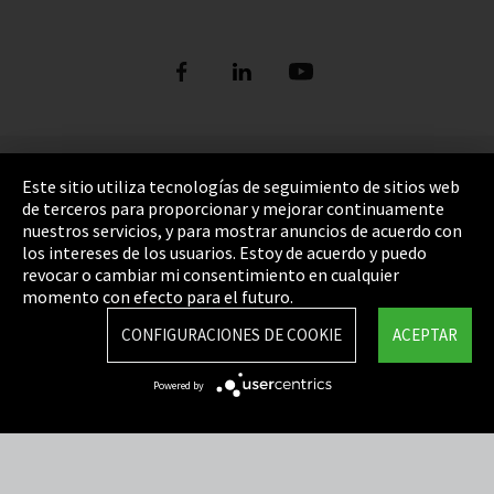
Pie de imprenta
Este sitio utiliza tecnologías de seguimiento de sitios web
de terceros para proporcionar y mejorar continuamente
Política de privacidad
nuestros servicios, y para mostrar anuncios de acuerdo con
los intereses de los usuarios. Estoy de acuerdo y puedo
Cookie Settings
revocar o cambiar mi consentimiento en cualquier
Términos y Condiciones
momento con efecto para el futuro.
Mapa del sitio
CONFIGURACIONES DE COOKIE
ACEPTAR
Integrity Line
Powered by
EmpCo directivas