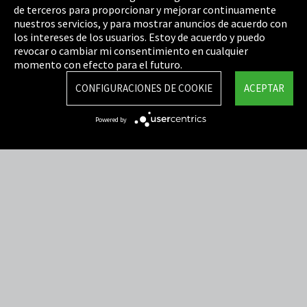
de terceros para proporcionar y mejorar continuamente
Política de privacidad
nuestros servicios, y para mostrar anuncios de acuerdo con
los intereses de los usuarios. Estoy de acuerdo y puedo
Cookie Settings
revocar o cambiar mi consentimiento en cualquier
Términos y Condiciones
momento con efecto para el futuro.
Mapa del sitio
CONFIGURACIONES DE COOKIE
ACEPTAR
Integrity Line
Powered by
EmpCo directivas