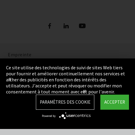
Empreinte
Politique de confidentialité
Ce site utilise des technologies de suivi de sites Web tiers
pour fournir et améliorer continuellement nos services et
Cookie Settings
afficher des publicités en fonction des intérêts des
utilisateurs. J'accepte et peut révoquer ou modifier mon
Termes et Conditions
consentement à tout moment avec effet pour l'avenir.
Plan du site
PARAMÈTRES DES COOKIE
ACCEPTER
Integrity Line
Powered by
EmpCo directives