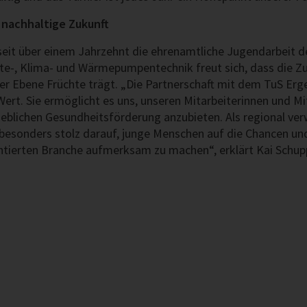
 nachhaltige Zukunft
seit über einem Jahrzehnt die ehrenamtliche Jugendarbeit d
älte-, Klima- und Wärmepumpentechnik freut sich, dass die
r Ebene Früchte trägt. „Die Partnerschaft mit dem TuS Erge
rt. Sie ermöglicht es uns, unseren Mitarbeiterinnen und Mi
blichen Gesundheitsförderung anzubieten. Als regional ver
 besonders stolz darauf, junge Menschen auf die Chancen un
ntierten Branche aufmerksam zu machen“, erklärt Kai Schupp