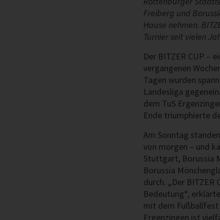
Rottenburger Stadtte
Freiberg und Boruss
Hause nehmen. BITZE
Turnier seit vielen 
Der BITZER CUP – ein
vergangenen Wochene
Tagen wurden spanne
Landesliga gegenein
dem TuS Ergenzingen
Ende triumphierte de
Am Sonntag standen 
von morgen – und k
Stuttgart, Borussia 
Borussia Mönchenglad
durch. „Der BITZER C
Bedeutung“, erklärte
mit dem Fußballfes
Ergenzingen ist vielf