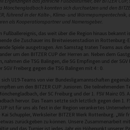
il Ergenzingen das jährliche Fußballturnier, der BITZER CUP, 
ia Mönchengladbach konnten sich durchsetzen und den BITZ
R, führend in der Kälte-, Klima- und Wärmepumpentechnik, u
Jahren als Kooperationspartner und Namensgeber.
 Fußballereignis, das weit über die Region hinaus bekannt i
nde die Zuschauer ins Breitwiesenstadion in Rottenburg-E
nde Spiele ausgetragen. Am Samstag traten Teams aus der
ander um den BITZER CUP der Herren an. Neben dem Gastg
, nahmen die TSG Balingen, die SG Empfingen und der SGV F
r SGV Freiberg gegen die TSG Balingen mit 4 : 0.
sich U19-Teams von vier Bundesligamannschaften gegenüber
ämpften um den BITZER CUP Junioren. Die teilnehmenden T
Mönchengladbach, der SC Freiburg und der 1. FSV Mainz 05. A
bach hervor. Das Team setzte sich letztlich gegen den 1. FS
UP ist für uns als fest in der Region verankertes Unterneh
 Kai Schuppler, Werksleiter BITZER Werk Rottenburg. „Wir f
t etwas zurückgeben zu können. Unsere Zusammenarbeit mi
ältig und das Turnier ist jedes Jahr ein Höhepunkt unserer Pa