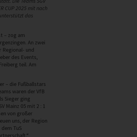
statt. Die Teams SGV
ER CUP 2025 mit nach
nterstützt das
st – zog am
rgenzingen. An zwei
 Regional- und
eber des Events,
reiberg teil. Am
 – die Fußballstars
eams waren der VfB
ls Sieger ging
V Mainz 05 mit 2 : 1
men von großer
reuen uns, der Region
t dem TuS
rtnerschaft.“