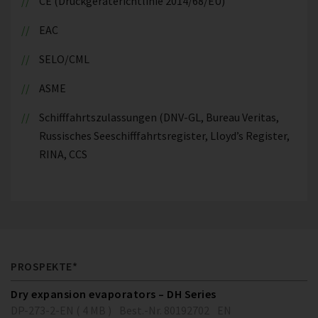
CE (Druckgeräterichtlinie 2014/68/EU)
EAC
SELO/CML
ASME
Schifffahrtszulassungen (DNV-GL, Bureau Veritas,
Russisches Seeschifffahrtsregister, Lloyd’s Register,
RINA, CCS
PROSPEKTE*
Dry expansion evaporators – DH Series
DP-273-2-EN ( 4 MB )
Best.-Nr. 80192702
EN