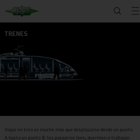
TRENES
Viajar en tren es mucho más que desplazarse desde un punto
A hasta un punto B: los pasajeros leen, duermen o trabajan