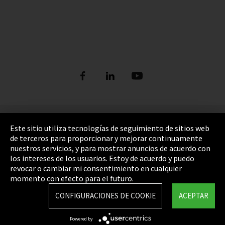
Pie de imprenta
Este sitio utiliza tecnologías de seguimiento de sitios web
de terceros para proporcionar y mejorar continuamente
Política de privacidad
nuestros servicios, y para mostrar anuncios de acuerdo con
los intereses de los usuarios. Estoy de acuerdo y puedo
Cookie Settings
revocar o cambiar mi consentimiento en cualquier
Términos y Condiciones
momento con efecto para el futuro.
Mapa del sitio
CONFIGURACIONES DE COOKIE
ACEPTAR
Integrity Line
Powered by