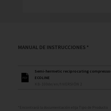
MANUAL DE INSTRUCCIONES *
Semi-hermetic reciprocating compressors
ECOLINE
KB-100
de/en/fr
VERSIÓN
2
*Encontrará la documentación elija Tipo de Producto