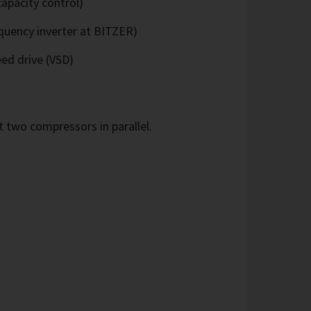
apacity control)
quency inverter at BITZER)
eed drive (VSD)
 two compressors in parallel.