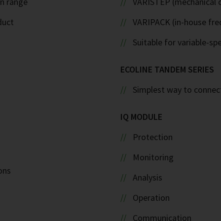
on range
VARISTEP (mechanical c
duct
VARIPACK (in-house fre
Suitable for variable-sp
ECOLINE TANDEM SERIES
Simplest way to connect
IQ MODULE
Protection
Monitoring
ons
Analysis
Operation
Communication