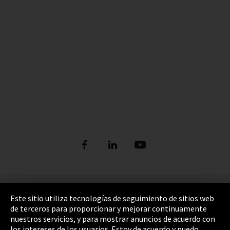
Pie de imprenta
Este sitio utiliza tecnologías de seguimiento de sitios web
de terceros para proporcionar y mejorar continuamente
Política de privacidad
nuestros servicios, y para mostrar anuncios de acuerdo con
los intereses de los usuarios. Estoy de acuerdo y puedo
Cookie Settings