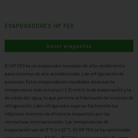
EVAPORADORES HP FEV
Hacer preguntas
El HP FEV es un evaporador inundado de alto rendimiento
para sistemas de aire acondicionado y de refrigeración de
procesos. Estos evaporadores inundados alcanzan la
temperatura más cercana (<1 K) entre la de evaporación y la
de salida del agua, lo que permite al fabricante del sistema de
refrigeración y del refrigerador superar fácilmente los
objetivos mínimos de eficiencia impuestos por las
normativas internacionales. Las temperaturas de
evaporación van de 0 °C a +10 °C. El HP FEV se ha optimizado
para refrigerantes R134a y R1234ze a baja presión. El rango