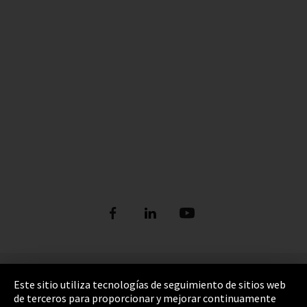
Pie de imprenta
Este sitio utiliza tecnologías de seguimiento de sitios web
de terceros para proporcionar y mejorar continuamente
Política de privacidad