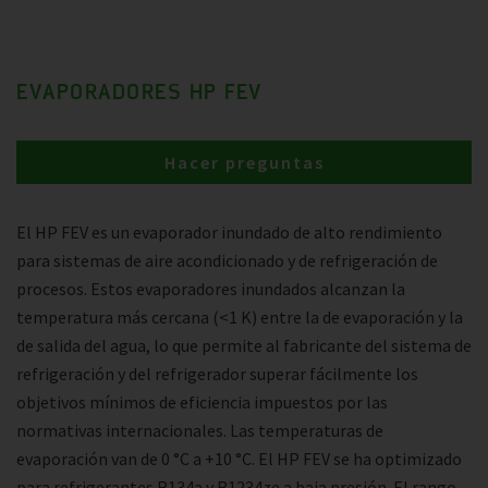
EVAPORADORES HP FEV
Hacer preguntas
El HP FEV es un evaporador inundado de alto rendimiento
para sistemas de aire acondicionado y de refrigeración de
procesos. Estos evaporadores inundados alcanzan la
temperatura más cercana (<1 K) entre la de evaporación y la
de salida del agua, lo que permite al fabricante del sistema de
refrigeración y del refrigerador superar fácilmente los
objetivos mínimos de eficiencia impuestos por las
normativas internacionales. Las temperaturas de
evaporación van de 0 °C a +10 °C. El HP FEV se ha optimizado
para refrigerantes R134a y R1234ze a baja presión. El rango