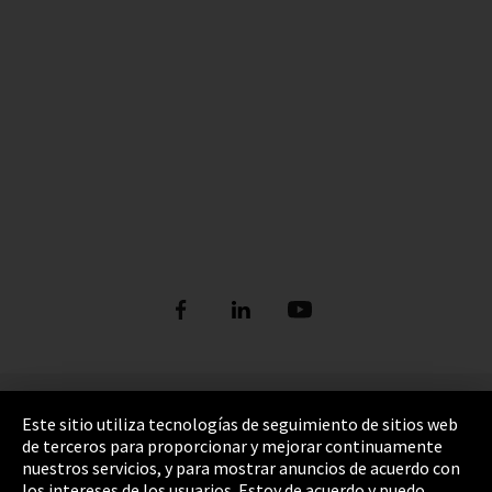
Pie de imprenta
Este sitio utiliza tecnologías de seguimiento de sitios web
de terceros para proporcionar y mejorar continuamente
Política de privacidad
nuestros servicios, y para mostrar anuncios de acuerdo con
los intereses de los usuarios. Estoy de acuerdo y puedo
Cookie Settings