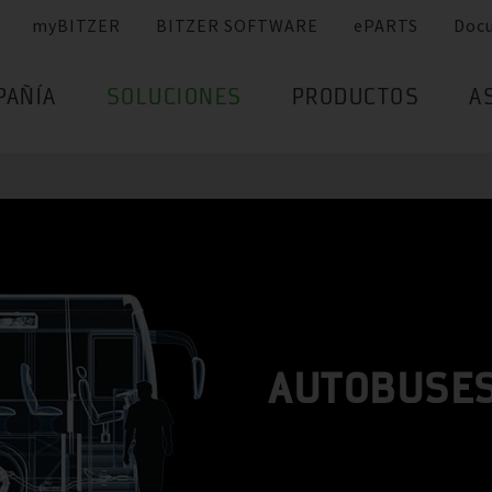
myBITZER
BITZER SOFTWARE
ePARTS
Doc
PAÑÍA
SOLUCIONES
PRODUCTOS
A
AUTOBUSE