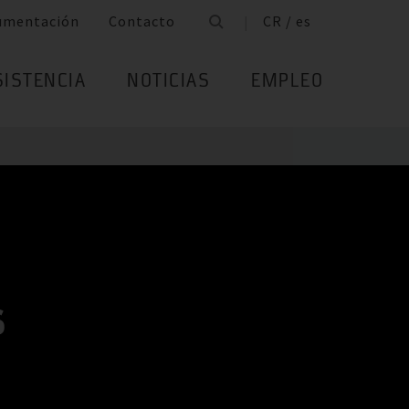
umentación
Contacto
CR / es
SISTENCIA
NOTICIAS
EMPLEO
S