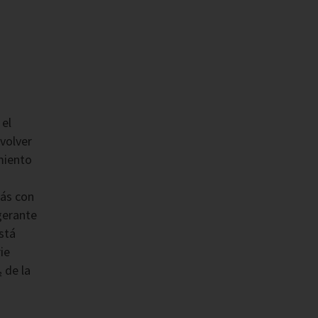
el
 volver
amiento
ás con
gerante
stá
ie
 de la