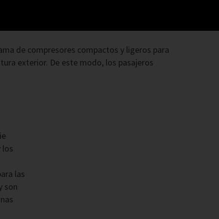
 gama de compresores compactos y ligeros para
ura exterior. De este modo, los pasajeros
ie
 los
ara las
y son
onas