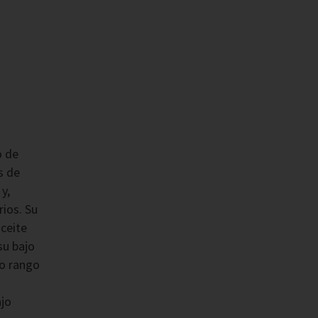
o de
s de
y,
rios. Su
ceite
su bajo
io rango
ajo