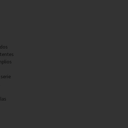
ados
tentes
mplios
 serie
.
las