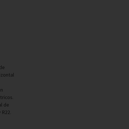
 de
izontal
ón
tricos.
l de
y R22.