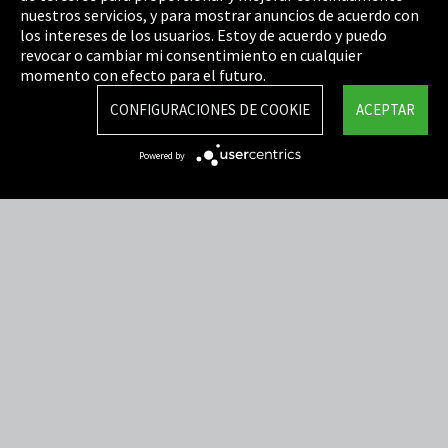
Política de privacidad
nuestros servicios, y para mostrar anuncios de acuerdo con
los intereses de los usuarios. Estoy de acuerdo y puedo
Cookie Settings
revocar o cambiar mi consentimiento en cualquier
Términos y Condiciones
momento con efecto para el futuro.
Mapa del sitio
CONFIGURACIONES DE COOKIE
ACEPTAR
Integrity Line
Powered by
EmpCo directivas