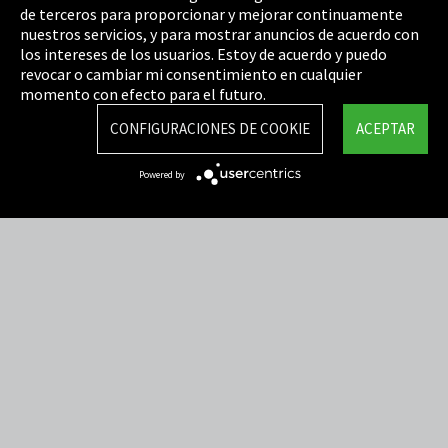
de terceros para proporcionar y mejorar continuamente
Política de privacidad
nuestros servicios, y para mostrar anuncios de acuerdo con
los intereses de los usuarios. Estoy de acuerdo y puedo
Cookie Settings
revocar o cambiar mi consentimiento en cualquier
Términos y Condiciones
momento con efecto para el futuro.
Mapa del sitio
CONFIGURACIONES DE COOKIE
ACEPTAR
Integrity Line
Powered by
EmpCo directivas