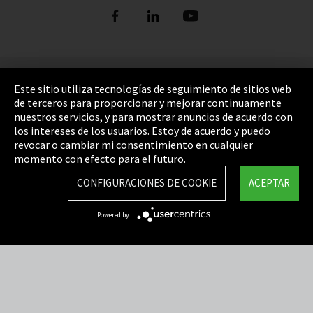
Pie de imprenta
Este sitio utiliza tecnologías de seguimiento de sitios web
de terceros para proporcionar y mejorar continuamente
Política de privacidad
nuestros servicios, y para mostrar anuncios de acuerdo con
los intereses de los usuarios. Estoy de acuerdo y puedo
Cookie Settings
revocar o cambiar mi consentimiento en cualquier
Términos y Condiciones
momento con efecto para el futuro.
Mapa del sitio
CONFIGURACIONES DE COOKIE
ACEPTAR
Integrity Line
Powered by
EmpCo directivas