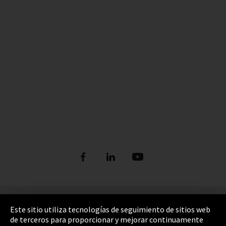
Pie de imprenta
Este sitio utiliza tecnologías de seguimiento de sitios web
de terceros para proporcionar y mejorar continuamente
Política de privacidad