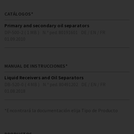
CATÁLOGOS*
Primary and secondary oil separators
DP-500-2 ( 1 MB )
N.º ped. 80191601
DE / EN / FR
01.09.2010
MANUAL DE INSTRUCCIONES*
Liquid Receivers and Oil Separators
DB-520-0 ( 4 MB )
N.º ped. 80491202
DE / EN / FR
01.08.2018
*Encontrará la documentación elija Tipo de Producto