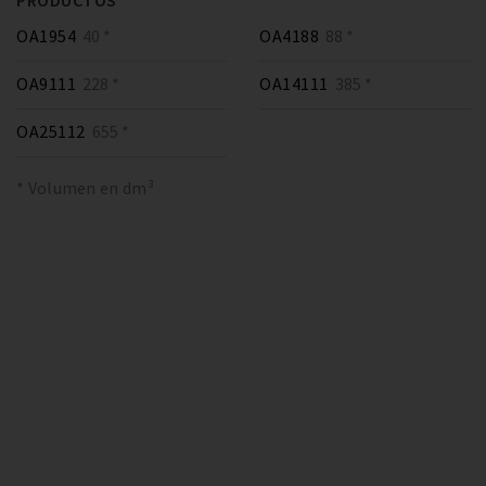
PRODUCTOS
OA1954
40 *
OA4188
88 *
OA9111
228 *
OA14111
385 *
OA25112
655 *
* Volumen en dm³