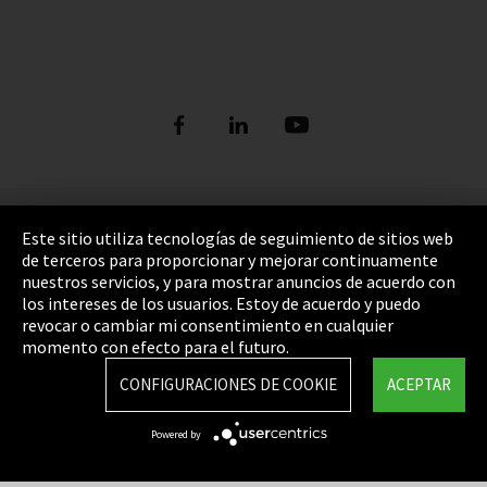
Pie de imprenta
Este sitio utiliza tecnologías de seguimiento de sitios web
de terceros para proporcionar y mejorar continuamente
Política de privacidad
nuestros servicios, y para mostrar anuncios de acuerdo con
los intereses de los usuarios. Estoy de acuerdo y puedo
Cookie Settings
revocar o cambiar mi consentimiento en cualquier
Términos y Condiciones
momento con efecto para el futuro.
Mapa del sitio
CONFIGURACIONES DE COOKIE
ACEPTAR
Integrity Line
Powered by
EmpCo directivas