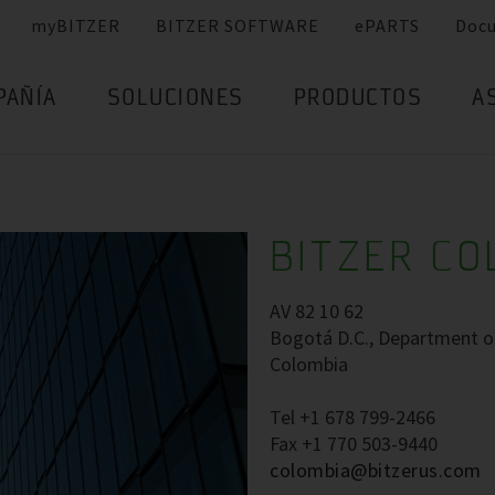
myBITZER
BITZER SOFTWARE
ePARTS
Doc
PAÑÍA
SOLUCIONES
PRODUCTOS
A
BITZER CO
AV 82 10 62
Bogotá D.C., Department 
Colombia
Tel +1 678 799-2466
Fax +1 770 503-9440
colombia@bitzerus.com