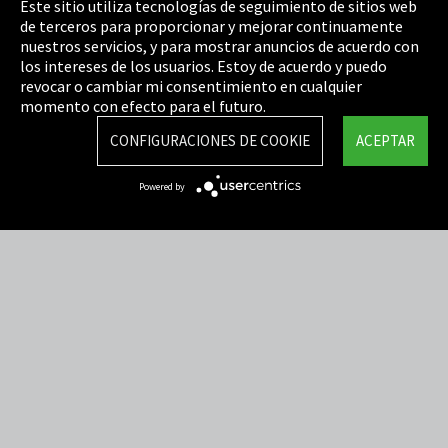
Este sitio utiliza tecnologías de seguimiento de sitios web
de terceros para proporcionar y mejorar continuamente
Política de privacidad
nuestros servicios, y para mostrar anuncios de acuerdo con
los intereses de los usuarios. Estoy de acuerdo y puedo
Cookie Settings
revocar o cambiar mi consentimiento en cualquier
Términos y Condiciones
momento con efecto para el futuro.
Mapa del sitio
CONFIGURACIONES DE COOKIE
ACEPTAR
Integrity Line
Powered by
EmpCo directivas