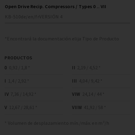
Open Drive Recip. Compressors / Types 0 .. VII
KB-510
de/en/fr
VERSIÓN
4
*Encontrará la documentación elija Tipo de Producto
PRODUCTOS
0
0,92 / 1,8 *
II
2,19 / 4,52 *
I
1,4 / 2,92 *
III
4,04 / 9,42 *
IV
7,36 / 14,92 *
VIW
24,14 / 44 *
V
12,67 / 28,61 *
VIIW
41,92 / 58 *
* Volumen de desplazamiento mín./máx. en m³/h