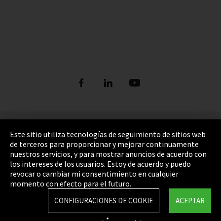
Pie de imprenta
Este sitio utiliza tecnologías de seguimiento de sitios web
de terceros para proporcionar y mejorar continuamente
Política de privacidad
nuestros servicios, y para mostrar anuncios de acuerdo con
los intereses de los usuarios. Estoy de acuerdo y puedo
Cookie Settings
revocar o cambiar mi consentimiento en cualquier
Términos y Condiciones
momento con efecto para el futuro.
Mapa del sitio
CONFIGURACIONES DE COOKIE
ACEPTAR
Integrity Line