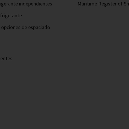
frigerante independientes
Maritime Register of Shi
frigerante
s opciones de espaciado
nentes