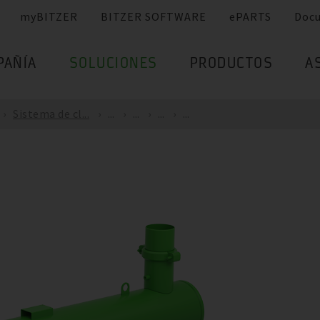
myBITZER
BITZER SOFTWARE
ePARTS
Doc
PAÑÍA
SOLUCIONES
PRODUCTOS
A
Sistema de cl...
...
...
...
...