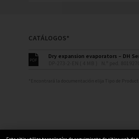
CATÁLOGOS*
Dry expansion evaporators – DH Se
DP-273-2-EN ( 4 MB )
N.º ped. 801927
*Encontrará la documentación elija Tipo de Produc
Este sitio utiliza tecnologías de seguimiento de sitios web de