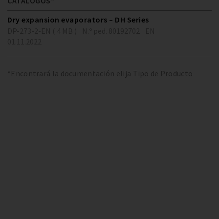
CATÁLOGOS*
Dry expansion evaporators – DH Series
DP-273-2-EN ( 4 MB )
N.º ped. 80192702
EN
01.11.2022
*Encontrará la documentación elija Tipo de Producto