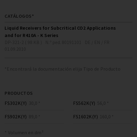
CATÁLOGOS*
Liquid Receivers for Subcritical CO2 Applications
and for R410A - K Series
DP-321-2 ( 98 KB )
N.º ped. 80191101
DE / EN / FR
01.09.2010
*Encontrará la documentación elija Tipo de Producto
PRODUCTOS
FS302K(Y)
30,0 *
FS562K(Y)
56,0 *
FS902K(Y)
89,0 *
FS1602K(Y)
160,0 *
* Volumen en dm³