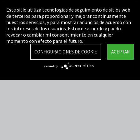
Pie de imprenta
Este sitio utiliza tecnologías de seguimiento de sitios web
de terceros para proporcionar y mejorar continuamente
Política de privacidad
nuestros servicios, y para mostrar anuncios de acuerdo con
los intereses de los usuarios. Estoy de acuerdo y puedo
Cookie Settings
revocar o cambiar mi consentimiento en cualquier
Términos y Condiciones
momento con efecto para el futuro.
Mapa del sitio
CONFIGURACIONES DE COOKIE
ACEPTAR
Integrity Line
Powered by
EmpCo directivas