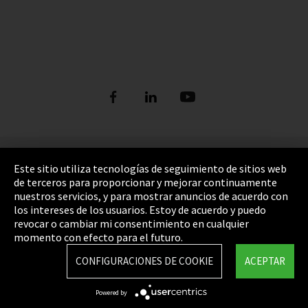
Pie de imprenta
Este sitio utiliza tecnologías de seguimiento de sitios web
de terceros para proporcionar y mejorar continuamente
Política de privacidad
nuestros servicios, y para mostrar anuncios de acuerdo con
los intereses de los usuarios. Estoy de acuerdo y puedo
Cookie Settings
revocar o cambiar mi consentimiento en cualquier
Términos y Condiciones
momento con efecto para el futuro.
Mapa del sitio
CONFIGURACIONES DE COOKIE
ACEPTAR
Integrity Line
Powered by
EmpCo directivas