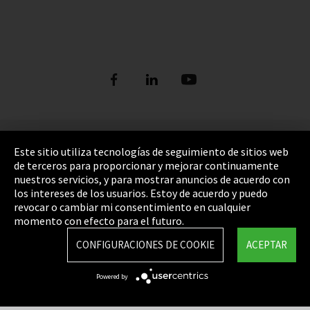
Pie de imprenta
Este sitio utiliza tecnologías de seguimiento de sitios web
de terceros para proporcionar y mejorar continuamente
Política de privacidad
nuestros servicios, y para mostrar anuncios de acuerdo con
los intereses de los usuarios. Estoy de acuerdo y puedo
Cookie Settings
revocar o cambiar mi consentimiento en cualquier
Términos y Condiciones
momento con efecto para el futuro.
Mapa del sitio
CONFIGURACIONES DE COOKIE
ACEPTAR
Integrity Line
Powered by
EmpCo directivas