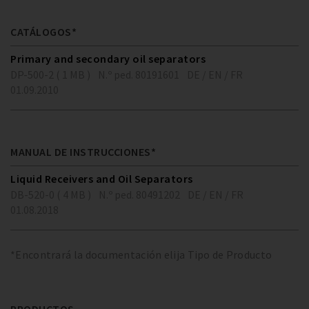
CATÁLOGOS*
Primary and secondary oil separators
DP-500-2 ( 1 MB )
N.º ped. 80191601
DE / EN / FR
01.09.2010
MANUAL DE INSTRUCCIONES*
Liquid Receivers and Oil Separators
DB-520-0 ( 4 MB )
N.º ped. 80491202
DE / EN / FR
01.08.2018
*Encontrará la documentación elija Tipo de Producto