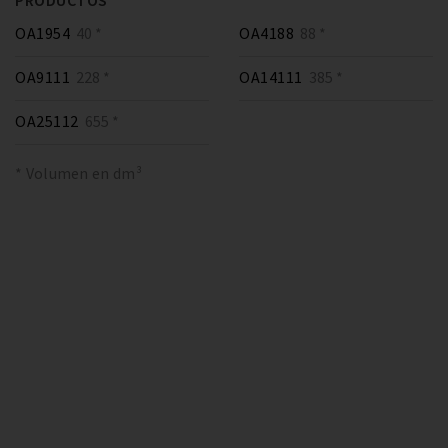
PRODUCTOS
OA1954
40 *
OA4188
88 *
OA9111
228 *
OA14111
385 *
OA25112
655 *
* Volumen en dm³